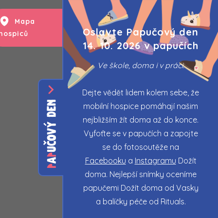
Mapa
Kalendář
Oslavte Papučový den
hospiců
akcí
14. 10. 2026 v papučích
Ve škole, doma i v práci.
Dejte vědět lidem kolem sebe, že
mobilní hospice pomáhají našim
nejbližším žít doma až do konce.
Vyfoťte se v papučích a zapojte
se do fotosoutěže na
Facebooku
a
Instagramu
Dožít
doma. Nejlepší snímky oceníme
papučemi Dožít doma od Vasky
a balíčky péče od Rituals.