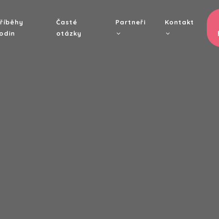
AIN
AVIGATION
říběhy
Časté
Partneři
Kontakt
odin
otázky