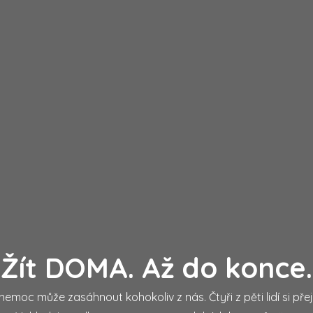
Žít
DOMA
. Až do konce.
nemoc může zasáhnout kohokoliv z nás. Čtyři z pěti lidí si pře