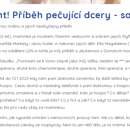
! Příběh pečující dcery - s
ou rodinu a jejich neobyčejný příběh.
2 let), maminka je mozkem, hlavním vedoucím a srdcem jejich čtyřk
 parťák Markéty i obou holek. A nakonec jejich děti: Ella Magdalena (1
ka na oddělení LDN a tohle je můj příběh o zkušenosti s Domácím hos
aludku. „Postavím se k tomu stejně jako můj taťka, nedám té **** ani
 operace, druhé kolo chemoterapie, druhá operace, třetí operace, a n
Až do 12.1.2023 kdy nám paní doktorka oznámila, že další léčba by 
hospic. Cestu domů a následný telefonát s paní doktorkou z hospic
smutná, zmatená a v hlavě tolik otazníků. Kdo je hospic? Co dělaj
potřeba? Co když to uvidí Ella? Co jí říct a jak? Co když to nezvládnu
si šla pro radu vždy za maminkou.
Vím, jak vypadá umírání v nemocnicích, pracuji tam. Ale co dělat,
zkušenosti jakoby se rozplynuly. Není to jen něčí tělo, je to máma. 