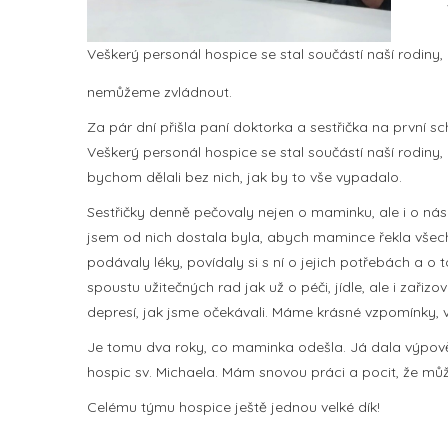
Veškerý personál hospice se stal součástí naší rodiny,
nemůžeme zvládnout.
Za pár dní přišla paní doktorka a sestřička na první s
Veškerý personál hospice se stal součástí naší rodiny, by
bychom dělali bez nich, jak by to vše vypadalo.
Sestřičky denně pečovaly nejen o maminku, ale i o nás.
jsem od nich dostala byla, abych mamince řekla všech
podávaly léky, povídaly si s ní o jejich potřebách a o 
spoustu užitečných rad jak už o péči, jídle, ale i zařizo
depresí, jak jsme očekávali. Máme krásné vzpomínky, vt
Je tomu dva roky, co maminka odešla. Já dala výpověď 
hospic sv. Michaela. Mám snovou práci a pocit, že můž
Celému týmu hospice ještě jednou velké dík!