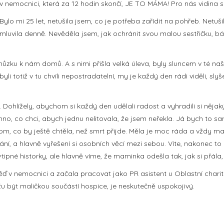
v nemocnici, která za 12 hodin skončí, JE TO MÁMA! Pro nás vidina s
Bylo mi 25 let, netušila jsem, co je potřeba zařídit na pohřeb. Netuš
mluvila denně. Nevěděla jsem, jak ochránit svou malou sestřičku, bá
chůzku k nám domů. A s nimi přišla velká úleva, byly sluncem v té naš
li totiž v tu chvíli nepostradatelní, my je každý den rádi viděli, slyš
 Dohlížely, abychom si každý den udělali radost a vyhradili si nějak
no, co chci, abych jednu nelitovala, že jsem neřekla. Já bych to s
tom, co by ještě chtěla, než smrt přijde. Měla je moc ráda a vždy ma
vání, a hlavně vyřešení si osobních věcí mezi sebou. Víte, nakonec to 
ipné historky, ale hlavně víme, že maminka odešla tak, jak si přála,
v nemocnici a začala pracovat jako PR asistent u Oblastní charity 
u být maličkou součástí hospice, je neskutečně uspokojivý.