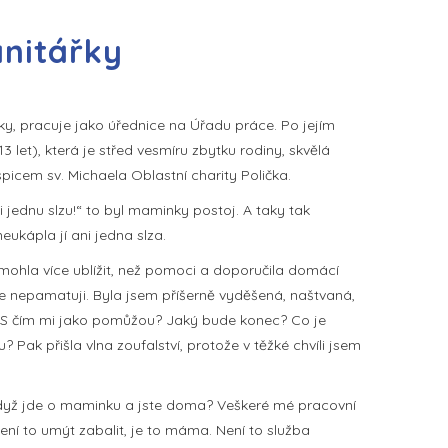
anitářky
y, pracuje jako úřednice na Úřadu práce. Po jejím
3 let), která je střed vesmíru zbytku rodiny, skvělá
picem sv. Michaela Oblastní charity Polička.
 jednu slzu!“ to byl maminky postoj. A taky tak
eukápla jí ani jedna slza.
mohla více ublížit, než pomoci a doporučila domácí
e nepamatuji. Byla jsem příšerně vyděšená, naštvaná,
í? S čím mi jako pomůžou? Jaký bude konec? Co je
? Pak přišla vlna zoufalství, protože v těžké chvíli jsem
 když jde o maminku a jste doma? Veškeré mé pracovní
Není to umýt zabalit, je to máma. Není to služba