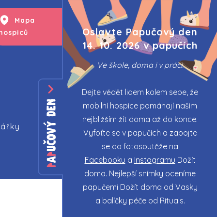
Mapa
Kalendář
Oslavte Papučový den
hospiců
akcí
14. 10. 2026 v papučích
Ve škole, doma i v práci.
Dejte vědět lidem kolem sebe, že
mobilní hospice pomáhají našim
nejbližším žít doma až do konce.
tářky
Vyfoťte se v papučích a zapojte
se do fotosoutěže na
Facebooku
a
Instagramu
Dožít
doma. Nejlepší snímky oceníme
papučemi Dožít doma od Vasky
a balíčky péče od Rituals.