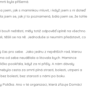
mrti byla příšerná.
ila jsem, jak s maminkou mluvit, i když jsem s ní doteď
la jsem se, jak jí to poznamená, bála jsem se, že tohle
í bouři neštěstí, měly totiž odpověď úplně na všechno.
eli, těšili se na ně. Jednoduše si neumím představit, co
ý čas pro sebe. Jako jednu z největších rad, kterou
ama od sebe neudělala a litovala bych. Mamince
ličko pookřála, když za ní přišly. A nám dávaly
nebyla cesta za smrtí plná strastí, bolesti, utrpení a
 bez bolestí, bez starostí s námi po boku.
Polička. Ano v té organizaci, která zřizuje Domácí