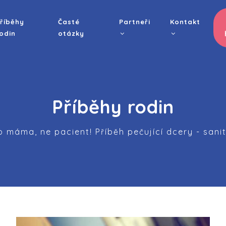
AIN
AVIGATION
říběhy
Časté
Partneři
Kontakt
odin
otázky
Příběhy rodin
o máma, ne pacient! Příběh pečující dcery - sani