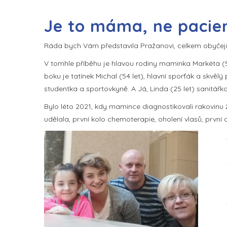
Je to máma, ne pacient
Ráda bych Vám představila Pražanovi, celkem obyčejn
V tomhle příběhu je hlavou rodiny maminka Markéta (5
boku je tatínek Michal (54 let), hlavní sporťák a skvělý
studentka a sportovkyně. A Já, Linda (25 let) sanitář
Bylo léto 2021, kdy mamince diagnostikovali rakovinu ž
udělala, první kolo chemoterapie, oholení vlasů, první