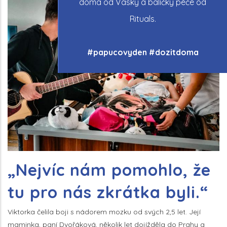
doma od Vasky a balíčky péče od
Rituals.
#papucovyden #dozitdoma
„Nejvíc nám pomohlo, že
tu pro nás zkrátka byli.“
Viktorka čelila boji s nádorem mozku od svých 2,5 let. Její
maminka, paní Dvořáková, několik let dojížděla do Prahy a