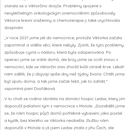
starala se o Viktorčino dvojče. Problémy spojené s
nevyléčitelným onkologickým onemocněním způsobovaly
Viktorce krevní sraženiny a chemoterapie ji také urychlovala
dospívání.
„V roce 2021 jsme jeli do nemocnice, protože Viktorka začala
zapomínat a viděla věci, které nebyly. Zjistili, že tyto problémy
způsobuje cysta u nádoru, která byla odoperována. Po
operaci jsme se vrátili domů, ale brzy jsme se ocitli znovu v
nemocnici, kde se Viktorčin stav zhoršil kvůli otravě krve. Lékaři
nám sdělili, že jí zbývají spíše dny než týdny života. Chtěli jsme
být spolu doma, a tak jsme začali řešit, jak to zařídit,“
vzpomíná paní Dvořáková.
V tu chvíli se rodina obrátila na domácí hospic Ledax, který jim
doporučil paliativní tým z nemocnice v Motole. „Dozvěděli jsme
se, že nám hospic půjčí domů potřebné vybavení, jako postel
a kyslík, bez kterého se Viktorka neobešla. Službu nám
doporučili v Motole a já jsem Ledax znala z jihu Čech, ale