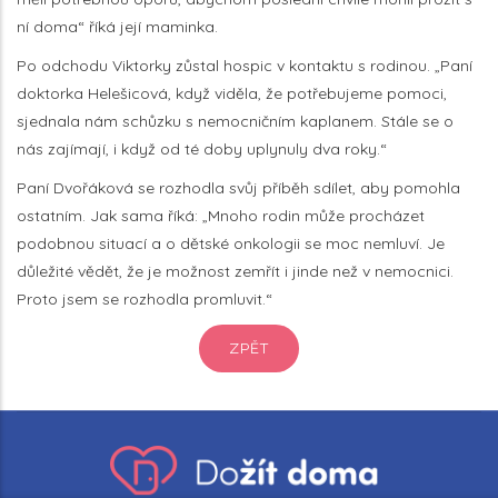
ní doma“ říká její maminka.
Po odchodu Viktorky zůstal hospic v kontaktu s rodinou. „Paní
doktorka Helešicová, když viděla, že potřebujeme pomoci,
sjednala nám schůzku s nemocničním kaplanem. Stále se o
nás zajímají, i když od té doby uplynuly dva roky.“
Paní Dvořáková se rozhodla svůj příběh sdílet, aby pomohla
ostatním. Jak sama říká: „Mnoho rodin může procházet
podobnou situací a o dětské onkologii se moc nemluví. Je
důležité vědět, že je možnost zemřít i jinde než v nemocnici.
Proto jsem se rozhodla promluvit.“
ZPĚT