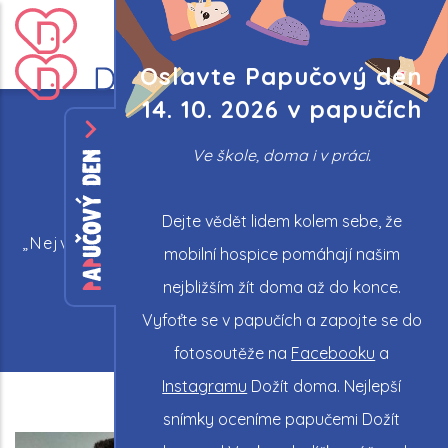
Skip
to
main
Oslavte Papučový den
content
14. 10. 2026 v papučích
Ve škole, doma i v práci.
Příběhy rodin
Dejte vědět lidem kolem sebe, že
„Nejvíc nám pomohlo, že tu pro nás zkrátka
mobilní hospice pomáhají našim
byli.“
nejbližším žít doma až do konce.
Vyfoťte se v papučích a zapojte se do
fotosoutěže na
Facebooku
a
Instagramu
Dožít doma. Nejlepší
snímky oceníme papučemi Dožít