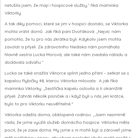
netušila jsem, že mají i hospicové služby,” říká maminka
Viktorky.
A tak díky pomoci, které se jim v hospici dostalo, se Viktorka
mohla vrátit domů. Jak říká paní Dvořáková: „Nejvíc nám
pomohlo, že tu pro nás zkrátka byli. Kdykoliv jsem mohla
zavolat a přijeli. Ze zdravotního hlediska nám pomáhala
hlavně sestra Lucka Morová, ale také nám zvedala náladu a
dodávala odvahu.”
Lucka se také snažila Viktorce splnit jedno přání – setkat se s
kapelou Rybičky 48, kterou Viktorka milovala. A jak říká
maminka Viktorky: „Sestřička kapelu oslovila a ti okamžitě
přijeli. Zahráli několik písniček a i když byli u nás jen krátce,
bylo to pro Viktorku neuvěřitelné.“
Viktorka odešla doma, obklopená rodinou. „Jsem nesmírně
ráda, že jsme využili služeb domácího hospice. Viktorka měla
pocit, že je zase doma. My jsme s ní mohli být a zároveň jsme
měli potřebnou oporu, abychom poslední chvíle mohli prožít s